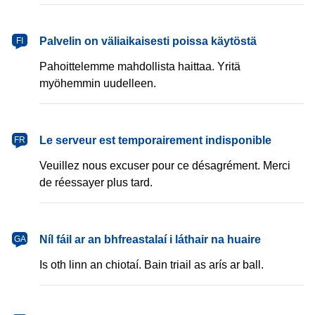
Palvelin on väliaikaisesti poissa käytöstä
FI
Pahoittelemme mahdollista haittaa. Yritä
myöhemmin uudelleen.
Le serveur est temporairement indisponible
FR
Veuillez nous excuser pour ce désagrément. Merci
de réessayer plus tard.
Níl fáil ar an bhfreastalaí i láthair na huaire
GA
Is oth linn an chiotaí. Bain triail as arís ar ball.