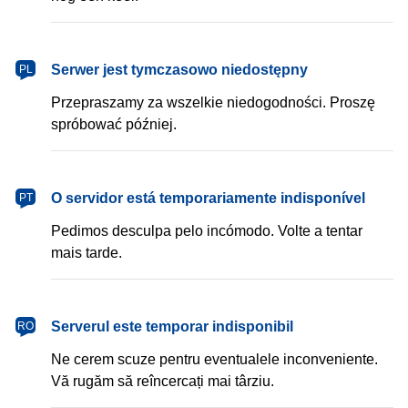
Serwer jest tymczasowo niedostępny
PL
Przepraszamy za wszelkie niedogodności. Proszę
spróbować później.
O servidor está temporariamente indisponível
PT
Pedimos desculpa pelo incómodo. Volte a tentar
mais tarde.
Serverul este temporar indisponibil
RO
Ne cerem scuze pentru eventualele inconveniente.
Vă rugăm să reîncercați mai târziu.