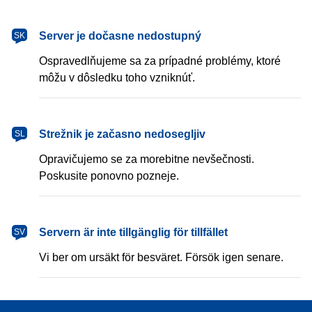
Server je dočasne nedostupný
SK
Ospravedlňujeme sa za prípadné problémy, ktoré
môžu v dôsledku toho vzniknúť.
Strežnik je začasno nedosegljiv
SL
Opravičujemo se za morebitne nevšečnosti.
Poskusite ponovno pozneje.
Servern är inte tillgänglig för tillfället
SV
Vi ber om ursäkt för besväret. Försök igen senare.