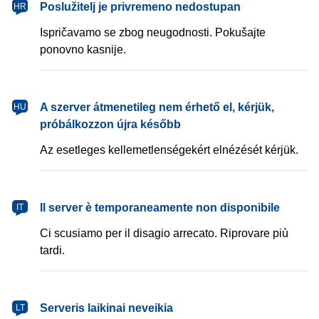
Poslužitelj je privremeno nedostupan
HR
Ispričavamo se zbog neugodnosti. Pokušajte
ponovno kasnije.
A szerver átmenetileg nem érhető el, kérjük,
HU
próbálkozzon újra később
Az esetleges kellemetlenségekért elnézését kérjük.
Il server è temporaneamente non disponibile
IT
Ci scusiamo per il disagio arrecato. Riprovare più
tardi.
Serveris laikinai neveikia
LT