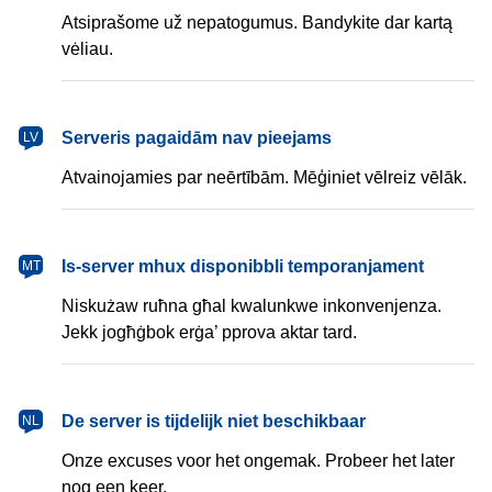
Atsiprašome už nepatogumus. Bandykite dar kartą
vėliau.
Serveris pagaidām nav pieejams
LV
Atvainojamies par neērtībām. Mēģiniet vēlreiz vēlāk.
Is-server mhux disponibbli temporanjament
MT
Niskużaw ruħna għal kwalunkwe inkonvenjenza.
Jekk jogħġbok erġa’ pprova aktar tard.
De server is tijdelijk niet beschikbaar
NL
Onze excuses voor het ongemak. Probeer het later
nog een keer.