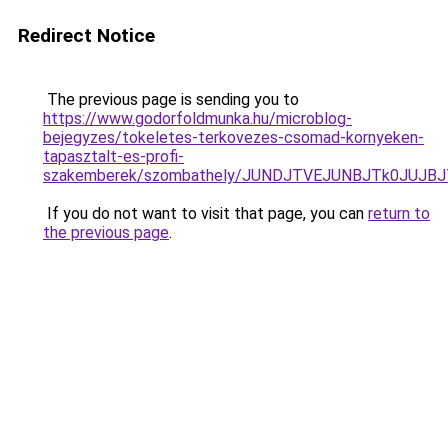
Redirect Notice
The previous page is sending you to
https://www.godorfoldmunka.hu/microblog-
bejegyzes/tokeletes-terkovezes-csomad-kornyeken-
tapasztalt-es-profi-
szakemberek/szombathely/JUNDJTVEJUNBJTk0JUJ
If you do not want to visit that page, you can
return to
the previous page
.