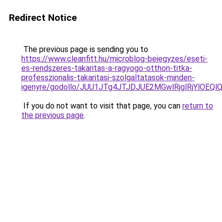
Redirect Notice
The previous page is sending you to
https://www.cleanfitt.hu/microblog-bejegyzes/eseti-
es-rendszeres-takaritas-a-ragyogo-otthon-titka-
professzionalis-takaritasi-szolgaltatasok-minden-
igenyre/godollo/JUU1JTg4JTJDJUE2MGwlRjglRjYlO
If you do not want to visit that page, you can
return to
the previous page
.