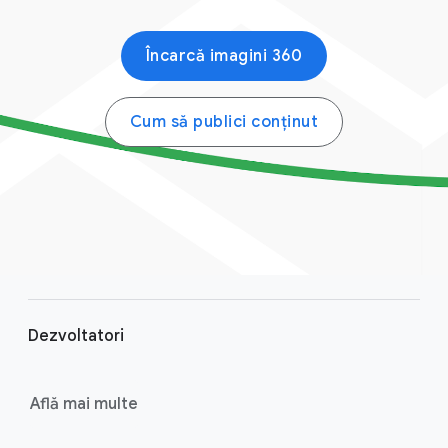
Încarcă imagini 360
Cum să publici conținut
F
o
Dezvoltatori
o
t
e
Află mai multe
r