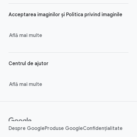
l
i
Acceptarea imaginilor și Politica privind imaginile
n
k
s
Află mai multe
Centrul de ajutor
Află mai multe
Despre Google
Produse Google
Confidențialitate