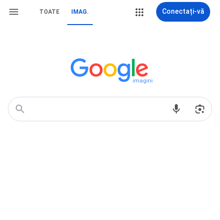
Conectați-vă
TOATE
IMAG.
imagini