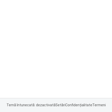
Temă întunecată: dezactivată
Setări
Confidențialitate
Termeni